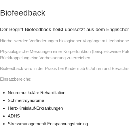
Biofeedback
Neurologie
Kontakt
Der Begriff Biofeedback heißt übersetzt aus dem Englisch
Neurofeedback
Impressum
Hierbei werden Veränderungen biologischer Vorgänge mit technischen
Psychiatrie
Datenschutz
Physiologische Messungen einer Körperfunktion (beispielsweise Puls)
Rückkoppelung eine Verbesserung zu erreichen.
Biofeedback
Biofeedback wird in der Praxis bei Kindern ab 6 Jahren und Erwach
Einsatzbereiche:
Neuromuskuläre Rehabilitation
Schmerzsyndrome
Herz-Kreislauf-Erkrankungen
ADHS
Stressmanagement/ Entspannungstraining